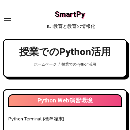
内
容
SmartPy
を
ICT教育と教育の情報化
ス
キ
ッ
授業でのPython活用
プ
ホームページ
授業でのPython活用
Python Web演習環境
Python Terminal (標準端末)